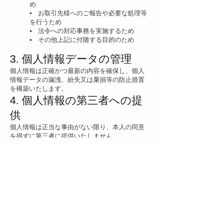
め
• お取引先様へのご報告や必要な処理等
を行うため
• 法令への対応事務を実施するため
• その他上記に付随する目的のため
3. 個人情報データの管理
個人情報は正確かつ最新の内容を確保し、個人
情報データの漏洩、紛失又は棄損等の防止措置
を構築いたします。
4. 個人情報の第三者への提
供
個人情報は正当な事由がない限り、本人の同意
を得ずに第三者に提供いたしません。
5. 当社の個人情報管理体制
個人情報保護の重要性を認識し、全社員等に対
する教育の実施及び個人情報保護管理責任者の
任命等、適正な社内管理体制を整備いたしま
す。
6. 個人情報の第三者の範囲
当社が利用目的の達成に必要な範囲内におい
て、個人情報の取り扱いの全部または一部を委